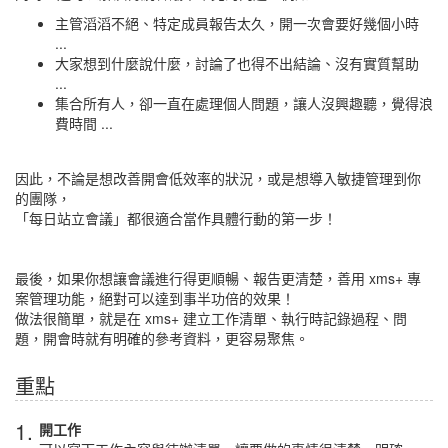
主管滔滔不絕、特定成員報告太久，開一次會要好幾個小時
...
大家想到什麼說什麼，討論了也得不出結論、沒有實質幫助
...
集合所有人，卻一直在處理個人問題，讓人沒興趣聽，覺得浪
費時間 ...
因此，不論是想改善開會低效率的狀況，或是想導入敏捷管理到你
的團隊，
「每日站立會議」都很適合當作具體行動的第一步！
最後，如果你想讓會議進行得更順暢、報告更清楚，善用 xms+ 專
案管理功能，絕對可以達到事半功倍的效果！
做法很簡單，就是在 xms+ 建立工作清單、執行時記錄過程、問
題，開會時就有明確的參考資料，更容易聚焦。
重點
1.
開工作