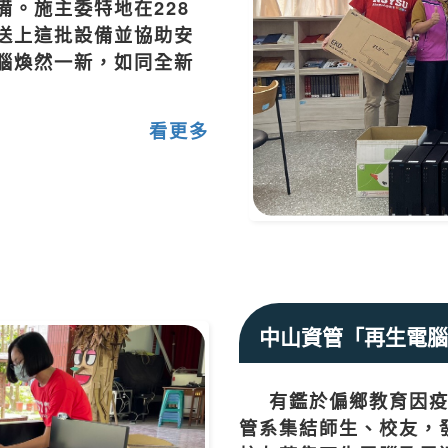
。施主委特地在228
送上這批設備並協助安
腦煥然一新，如同全新
看更多
中山資管「再生電腦
有鑑於偏鄉教育因
管系集結師生、校友，