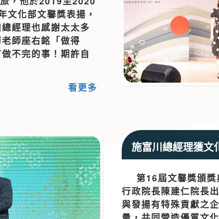
，他於2019至2020
年文化部文馨獎表揚，
川總經理也感謝太太多
菊老師座右銘「做得
有做不完的事！期許自
看更多
施富川總經理獲文
第16屆文馨獎頒獎典
行政院長陳建仁院長
與發揚有特殊貢獻之
量，共同營造優質文化