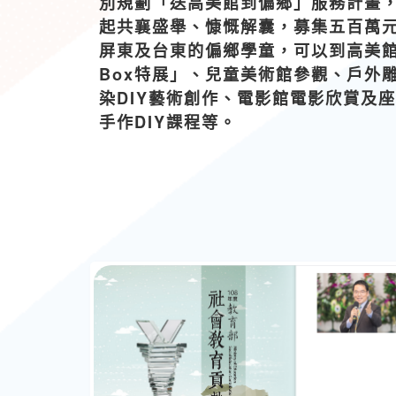
別規劃「送高美館到偏鄉」服務計畫
起共襄盛舉、慷慨解囊，募集五百萬
屏東及台東的偏鄉學童，可以到高美館參
Box特展」、兒童美術館參觀、戶外
染DIY藝術創作、電影館電影欣賞及
手作DIY課程等。