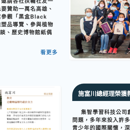
，邀請各社扶輪社友一
元要贊助一萬名高雄、
觀「黑盒Black
雕塑品導覽、參與植物
座談、歷史博物館紙偶
看更多
施富川總經理榮獲
集智學習科技公司
問題，多年來投入許
青少年的國際關懷，深