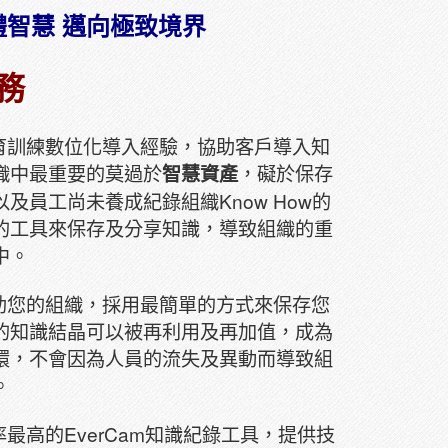
體智慧 邁向極致境界
務
訓練數位化導入經驗，協助客戶導入知
織中最重要的莫過於
智慧資產
，礙於保存
及員工尚未養成紀錄組織Know How的
的工具來保存及分享知識，導致組織的重
中。
您的組織，採用最簡單的方式來保存您
的知識結晶可以被再利用及再加值，成為
環，不會因為人員的流失及異動而導致組
。
高的EverCam知識紀錄工具，提供技