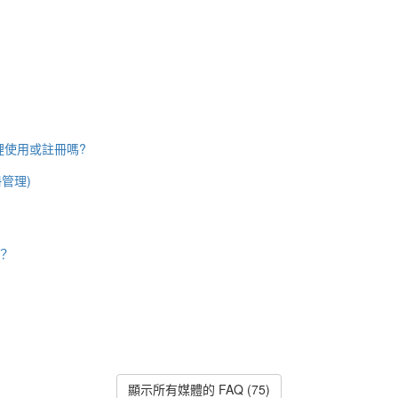
裡使用或註冊嗎?
冊管理)
？
顯示所有媒體的 FAQ (75)