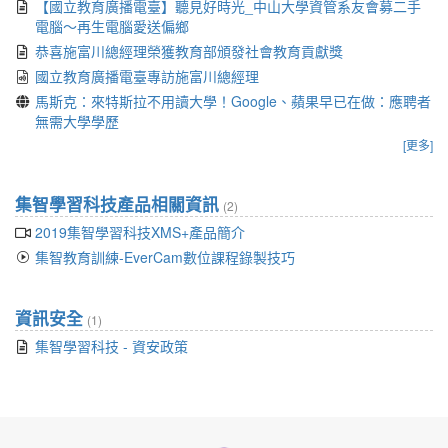
【國立教育廣播電臺】聽見好時光_中山大學資管系友會募二手
電腦～再生電腦愛送偏鄉
恭喜施富川總經理榮獲教育部頒發社會教育貢獻獎
國立教育廣播電臺專訪施富川總經理
馬斯克：來特斯拉不用讀大學！Google、蘋果早已在做：應聘者
無需大學學歷
[更多]
集智學習科技產品相關資訊
(2)
2019集智學習科技XMS+產品簡介
集智教育訓練-EverCam數位課程錄製技巧
資訊安全
(1)
集智學習科技 - 資安政策