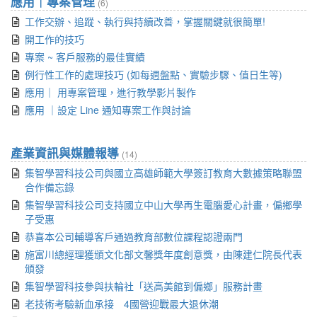
應用｜專案管理
(6)
工作交辦、追蹤、執行與持續改善，掌握關鍵就很簡單!
開工作的技巧
專案 ~ 客戶服務的最佳實績
例行性工作的處理技巧 (如每週盤點、實驗步驟、值日生等)
應用｜ 用專案管理，進行教學影片製作
應用 ｜設定 Line 通知專案工作與討論
產業資訊與媒體報導
(14)
集智學習科技公司與國立高雄師範大學簽訂教育大數據策略聯盟
合作備忘錄
集智學習科技公司支持國立中山大學再生電腦愛心計畫，偏鄉學
子受惠
恭喜本公司輔導客戶通過教育部數位課程認證兩門
施富川總經理獲頒文化部文馨獎年度創意獎，由陳建仁院長代表
頒發
集智學習科技參與扶輪社「送高美館到偏鄉」服務計畫
老技術考驗新血承接 4國營迎戰最大退休潮