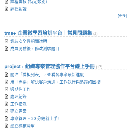
課程審核 (特定類別)
課程認證
[更多]
tms+ 企業微學習培訓平台｜常見問題集
(2)
雲端安全性相關說明
成員測驗後，修改測驗題目
project+ 組織專案管理協作平台線上手冊
(17)
關注「看板列表」，查看各專案最新進度
用「專案」解決客戶溝通、工作執行與追蹤的困擾!
週期性工作
處理紀錄
工作指派
建立專案
專案管理 ~ 30 分鐘就上手!
建立檢核清單